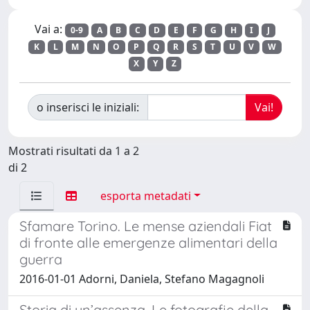
Vai a:
0-9
A
B
C
D
E
F
G
H
I
J
K
L
M
N
O
P
Q
R
S
T
U
V
W
X
Y
Z
o inserisci le iniziali:
Mostrati risultati da 1 a 2
di 2
esporta metadati
Sfamare Torino. Le mense aziendali Fiat
di fronte alle emergenze alimentari della
guerra
2016-01-01 Adorni, Daniela, Stefano Magagnoli
Storia di un’assenza. Le fotografie della