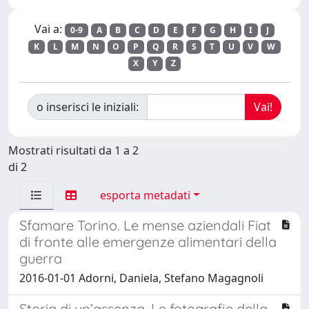
Vai a:
0-9
A
B
C
D
E
F
G
H
I
J
K
L
M
N
O
P
Q
R
S
T
U
V
W
X
Y
Z
o inserisci le iniziali:
Mostrati risultati da 1 a 2
di 2
esporta metadati
Sfamare Torino. Le mense aziendali Fiat
di fronte alle emergenze alimentari della
guerra
2016-01-01 Adorni, Daniela, Stefano Magagnoli
Storia di un’assenza. Le fotografie della