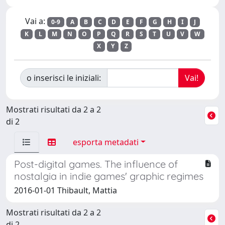
Vai a:
0-9
A
B
C
D
E
F
G
H
I
J
K
L
M
N
O
P
Q
R
S
T
U
V
W
X
Y
Z
o inserisci le iniziali:
Mostrati risultati da 2 a 2
di 2
esporta metadati
Post-digital games. The influence of
nostalgia in indie games' graphic regimes
2016-01-01 Thibault, Mattia
Mostrati risultati da 2 a 2
di 2