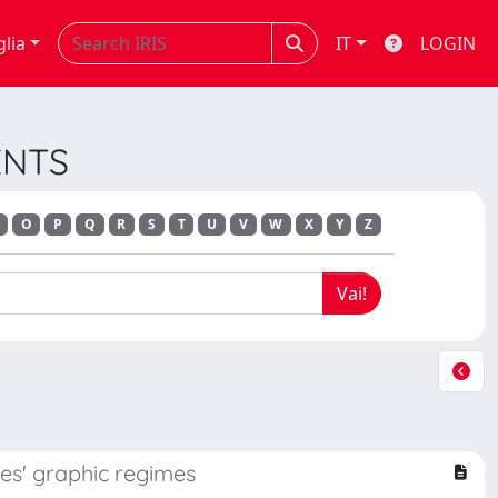
glia
IT
LOGIN
ENTS
O
P
Q
R
S
T
U
V
W
X
Y
Z
mes' graphic regimes