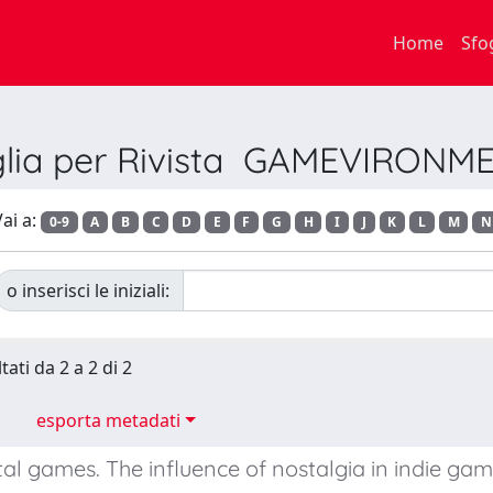
Home
Sfo
glia per Rivista GAMEVIRONM
ai a:
0-9
A
B
C
D
E
F
G
H
I
J
K
L
M
N
o inserisci le iniziali:
tati da 2 a 2 di 2
esporta metadati
tal games. The influence of nostalgia in indie ga