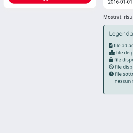
2016-01-01 
Mostrati risul
Legenda
file ad 
file dis
file disp
file disp
file sot
nessun f