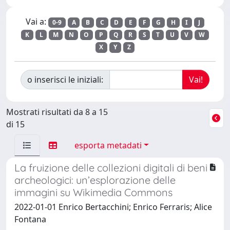
Vai a:
0-9
A
B
C
D
E
F
G
H
I
J
K
L
M
N
O
P
Q
R
S
T
U
V
W
X
Y
Z
o inserisci le iniziali:
Mostrati risultati da 8 a 15
di 15
esporta metadati
La fruizione delle collezioni digitali di beni
archeologici: un’esplorazione delle
immagini su Wikimedia Commons
2022-01-01 Enrico Bertacchini; Enrico Ferraris; Alice
Fontana