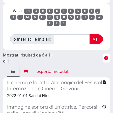
Vai a:
0-9
A
B
C
D
E
F
G
H
I
J
K
L
M
N
O
P
Q
R
S
T
U
V
W
X
Y
Z
o inserisci le iniziali:
Mostrati risultati da 6 a 11
di 11
esporta metadati
Il cinema e la città. Alle origini del Festival
Internazionale Cinema Giovani
2022-01-01 Sacchi Elio
Immagine sonora di un’attrice. Percorsi
nella voce di Monica Vitti