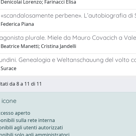
Denicolai Lorenzo; Farinacci Elisa
 «scandalosamente perbene». L’autobiografia di
 Federica Piana
agonista plurale. Miele da Mauro Covacich a Vale
Beatrice Manetti; Cristina Jandelli
undini. Genealogia e Weltanschauung del volto co
 Surace
tati da 8 a 11 di 11
 icone
accesso aperto
ponibili sulla rete interna
onibili agli utenti autorizzati
onibili solo agli amministratori