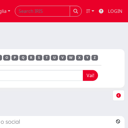
glia
IT
LOGIN
O
P
Q
R
S
T
U
V
W
X
Y
Z
no social