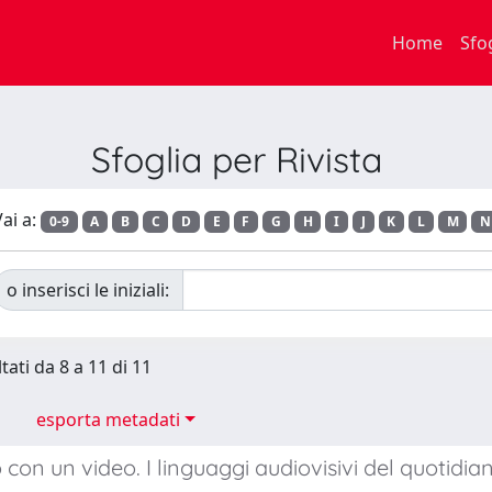
Home
Sfo
Sfoglia per Rivista
ai a:
0-9
A
B
C
D
E
F
G
H
I
J
K
L
M
N
o inserisci le iniziali:
tati da 8 a 11 di 11
esporta metadati
o con un video. I linguaggi audiovisivi del quotidia