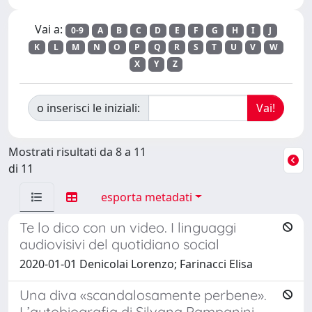
Vai a:
0-9
A
B
C
D
E
F
G
H
I
J
K
L
M
N
O
P
Q
R
S
T
U
V
W
X
Y
Z
o inserisci le iniziali:
Mostrati risultati da 8 a 11
di 11
esporta metadati
Te lo dico con un video. I linguaggi
audiovisivi del quotidiano social
2020-01-01 Denicolai Lorenzo; Farinacci Elisa
Una diva «scandalosamente perbene».
L’autobiografia di Silvana Pampanini