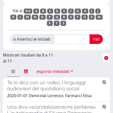
Vai a:
0-9
A
B
C
D
E
F
G
H
I
J
K
L
M
N
O
P
Q
R
S
T
U
V
W
X
Y
Z
o inserisci le iniziali:
Mostrati risultati da 8 a 11
di 11
esporta metadati
Te lo dico con un video. I linguaggi
audiovisivi del quotidiano social
2020-01-01 Denicolai Lorenzo; Farinacci Elisa
Una diva «scandalosamente perbene».
L’autobiografia di Silvana Pampanini