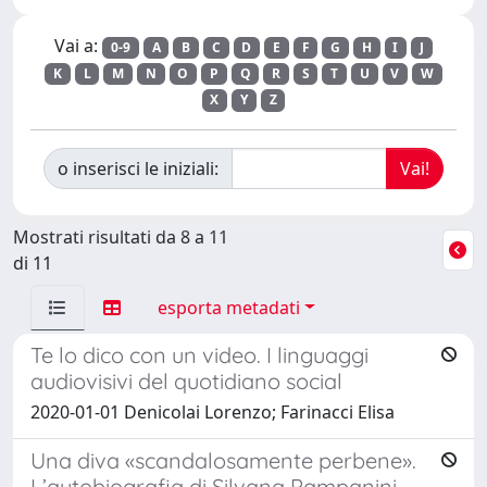
Vai a:
0-9
A
B
C
D
E
F
G
H
I
J
K
L
M
N
O
P
Q
R
S
T
U
V
W
X
Y
Z
o inserisci le iniziali:
Mostrati risultati da 8 a 11
di 11
esporta metadati
Te lo dico con un video. I linguaggi
audiovisivi del quotidiano social
2020-01-01 Denicolai Lorenzo; Farinacci Elisa
Una diva «scandalosamente perbene».
L’autobiografia di Silvana Pampanini