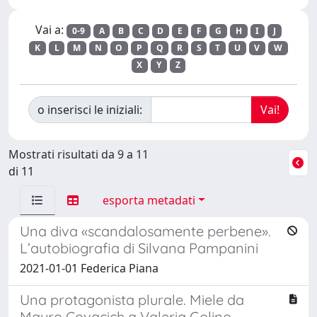
Vai a:
0-9
A
B
C
D
E
F
G
H
I
J
K
L
M
N
O
P
Q
R
S
T
U
V
W
X
Y
Z
o inserisci le iniziali:
Mostrati risultati da 9 a 11
di 11
esporta metadati
Una diva «scandalosamente perbene».
L’autobiografia di Silvana Pampanini
2021-01-01 Federica Piana
Una protagonista plurale. Miele da
Mauro Covacich a Valeria Golino