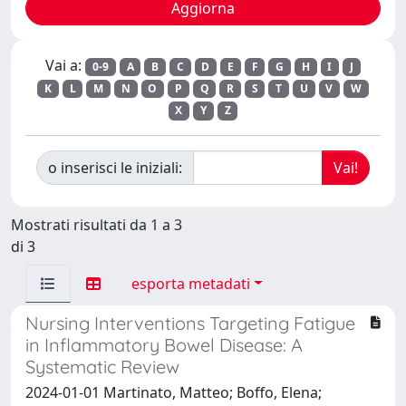
Vai a:
0-9
A
B
C
D
E
F
G
H
I
J
K
L
M
N
O
P
Q
R
S
T
U
V
W
X
Y
Z
o inserisci le iniziali:
Mostrati risultati da 1 a 3
di 3
esporta metadati
Nursing Interventions Targeting Fatigue
in Inflammatory Bowel Disease: A
Systematic Review
2024-01-01 Martinato, Matteo; Boffo, Elena;