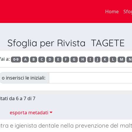
Home
Sfo
Sfoglia per Rivista TAGETE
ai a:
0-9
A
B
C
D
E
F
G
H
I
J
K
L
M
N
o inserisci le iniziali:
tati da 6 a 7 di 7
esporta metadati
ra e igienista dentale nella prevenzione del mal