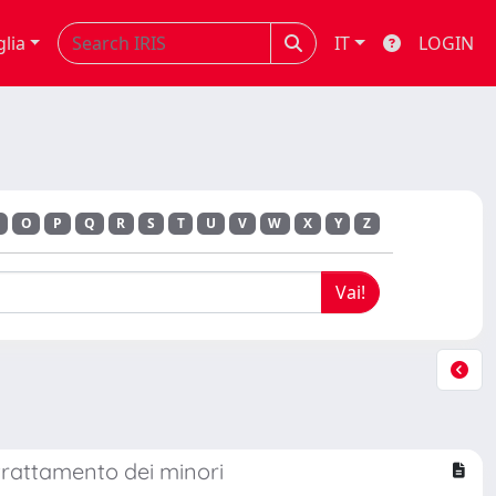
glia
IT
LOGIN
O
P
Q
R
S
T
U
V
W
X
Y
Z
trattamento dei minori