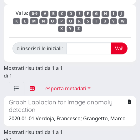
Vai a:
0-9
A
B
C
D
E
F
G
H
I
J
K
L
M
N
O
P
Q
R
S
T
U
V
W
X
Y
Z
o inserisci le iniziali:
Mostrati risultati da 1 a 1
di 1
esporta metadati
Graph Laplacian for image anomaly
detection
2020-01-01 Verdoja, Francesco; Grangetto, Marco
Mostrati risultati da 1 a 1
di 1