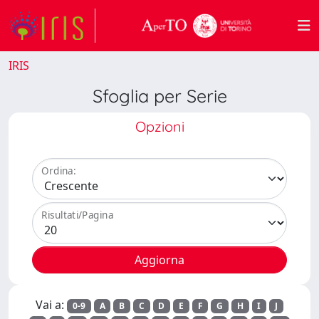
IRIS
Sfoglia per Serie
Opzioni
Ordina:
Risultati/Pagina
Vai a:
0-9
A
B
C
D
E
F
G
H
I
J