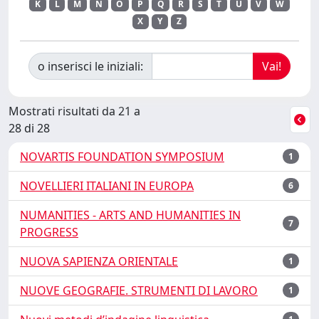
K
L
M
N
O
P
Q
R
S
T
U
V
W
X
Y
Z
o inserisci le iniziali:
Mostrati risultati da 21 a
28 di 28
NOVARTIS FOUNDATION SYMPOSIUM
1
NOVELLIERI ITALIANI IN EUROPA
6
NUMANITIES - ARTS AND HUMANITIES IN
7
PROGRESS
NUOVA SAPIENZA ORIENTALE
1
NUOVE GEOGRAFIE. STRUMENTI DI LAVORO
1