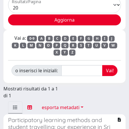
Risultati/Pagina
Vai a:
0-9
A
B
C
D
E
F
G
H
I
J
K
L
M
N
O
P
Q
R
S
T
U
V
W
X
Y
Z
o inserisci le iniziali:
Mostrati risultati da 1 a 1
di 1
esporta metadati
Participatory learning methods and
student travelling: our experience in Sri