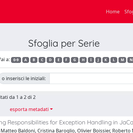
Home
Sfo
Sfoglia per Serie
ai a:
0-9
A
B
C
D
E
F
G
H
I
J
K
L
M
N
o inserisci le iniziali:
tati da 1 a 2 di 2
esporta metadati
ing Responsibilities for Exception Handling in Ja
Matteo Baldoni, Cristina Baroglio, Olivier Boissier, Roberto 