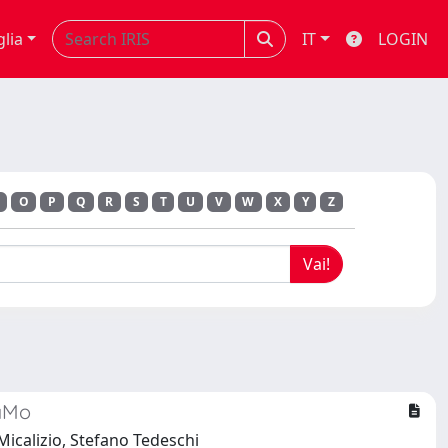
glia
IT
LOGIN
O
P
Q
R
S
T
U
V
W
X
Y
Z
CaMo
Micalizio, Stefano Tedeschi