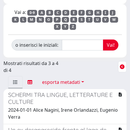
Vai a:
0-9
A
B
C
D
E
F
G
H
I
J
K
L
M
N
O
P
Q
R
S
T
U
V
W
X
Y
Z
o inserisci le iniziali:
Mostrati risultati da 3 a 4
di 4
esporta metadati
SCHERMI TRA LINGUE, LETTERATURE E
CULTURE
2024-01-01 Alice Nagini, Irene Orlandazzi, Eugenio
Verra
Un ex desaparecido frente al lago de