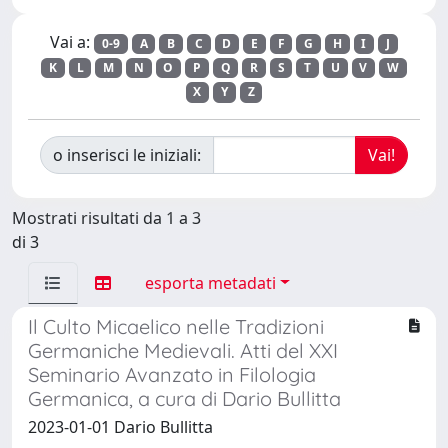
Vai a:
0-9
A
B
C
D
E
F
G
H
I
J
K
L
M
N
O
P
Q
R
S
T
U
V
W
X
Y
Z
o inserisci le iniziali:
Mostrati risultati da 1 a 3
di 3
esporta metadati
Il Culto Micaelico nelle Tradizioni
Germaniche Medievali. Atti del XXI
Seminario Avanzato in Filologia
Germanica, a cura di Dario Bullitta
2023-01-01 Dario Bullitta