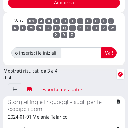
Vai a:
0-9
A
B
C
D
E
F
G
H
I
J
K
L
M
N
O
P
Q
R
S
T
U
V
W
X
Y
Z
o inserisci le iniziali:
Mostrati risultati da 3 a 4
di 4
esporta metadati
Storytelling e linguaggi visuali per le
escape room
2024-01-01 Melania Talarico