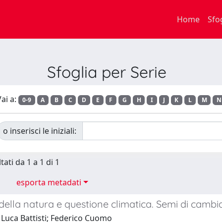
Home
Sfo
Sfoglia per Serie
ai a:
0-9
A
B
C
D
E
F
G
H
I
J
K
L
M
N
o inserisci le iniziali:
tati da 1 a 1 di 1
esporta metadati
 della natura e questione climatica. Semi di camb
 Luca Battisti; Federico Cuomo