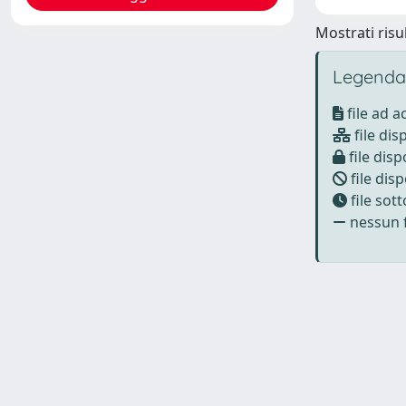
Mostrati risul
Legenda
file ad 
file dis
file disp
file disp
file sot
nessun f