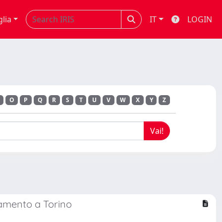
glia
IT
LOGIN
O
P
Q
R
S
T
U
V
W
X
Y
Z
iamento a Torino