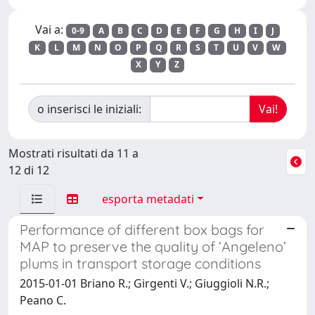
Vai a:
0-9
A
B
C
D
E
F
G
H
I
J
K
L
M
N
O
P
Q
R
S
T
U
V
W
X
Y
Z
o inserisci le iniziali:
Mostrati risultati da 11 a
12 di 12
esporta metadati
Performance of different box bags for
MAP to preserve the quality of ‘Angeleno’
plums in transport storage conditions
2015-01-01 Briano R.; Girgenti V.; Giuggioli N.R.;
Peano C.