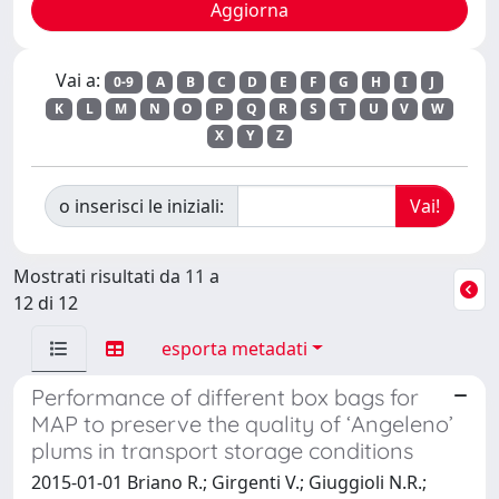
Vai a:
0-9
A
B
C
D
E
F
G
H
I
J
K
L
M
N
O
P
Q
R
S
T
U
V
W
X
Y
Z
o inserisci le iniziali:
Mostrati risultati da 11 a
12 di 12
esporta metadati
Performance of different box bags for
MAP to preserve the quality of ‘Angeleno’
plums in transport storage conditions
2015-01-01 Briano R.; Girgenti V.; Giuggioli N.R.;