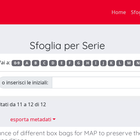
Home
Sfo
Sfoglia per Serie
ai a:
0-9
A
B
C
D
E
F
G
H
I
J
K
L
M
N
o inserisci le iniziali:
tati da 11 a 12 di 12
esporta metadati
ce of different box bags for MAP to preserve the