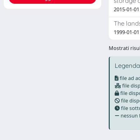
storage 
2015-01-01 
The land
1999-01-01 
Mostrati risul
Legenda
file ad 
file dis
file disp
file disp
file sot
nessun f