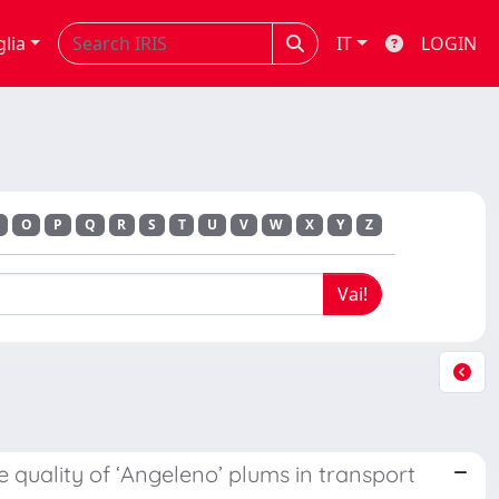
glia
IT
LOGIN
O
P
Q
R
S
T
U
V
W
X
Y
Z
 quality of ‘Angeleno’ plums in transport