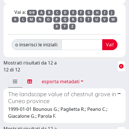
Vai a:
0-9
A
B
C
D
E
F
G
H
I
J
K
L
M
N
O
P
Q
R
S
T
U
V
W
X
Y
Z
o inserisci le iniziali:
Mostrati risultati da 12 a
12 di 12
esporta metadati
The landscape value of chestnut grove in
Cuneo province
1999-01-01 Bounous G.; Paglietta R.; Peano C.;
Giacalone G.; Parola F.
Mostrati risultati da 12 a