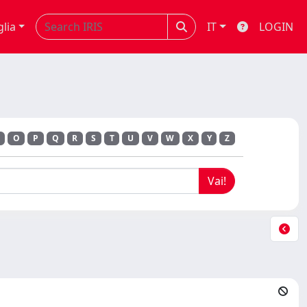
glia
IT
LOGIN
O
P
Q
R
S
T
U
V
W
X
Y
Z