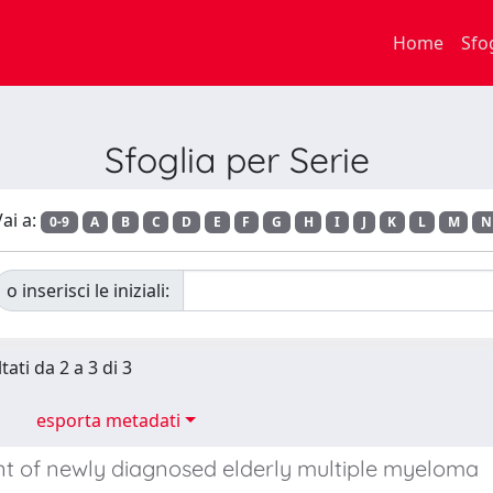
Home
Sfo
Sfoglia per Serie
ai a:
0-9
A
B
C
D
E
F
G
H
I
J
K
L
M
N
o inserisci le iniziali:
tati da 2 a 3 di 3
esporta metadati
t of newly diagnosed elderly multiple myeloma