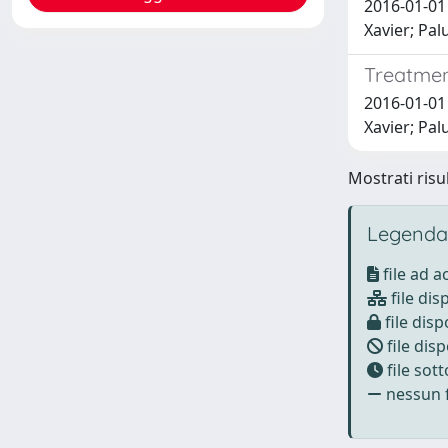
2016-01-01 
Xavier; Pa
Treatmen
2016-01-01 
Xavier; Pa
Mostrati risul
Legenda
file ad 
file dis
file disp
file disp
file sot
nessun f