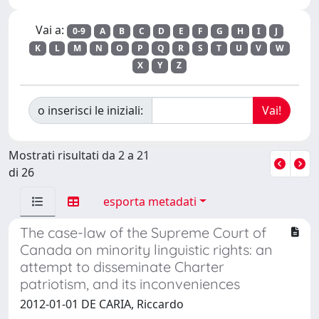
Vai a:
0-9
A
B
C
D
E
F
G
H
I
J
K
L
M
N
O
P
Q
R
S
T
U
V
W
X
Y
Z
o inserisci le iniziali:
Mostrati risultati da 2 a 21
di 26
esporta metadati
The case-law of the Supreme Court of
Canada on minority linguistic rights: an
attempt to disseminate Charter
patriotism, and its inconveniences
2012-01-01 DE CARIA, Riccardo