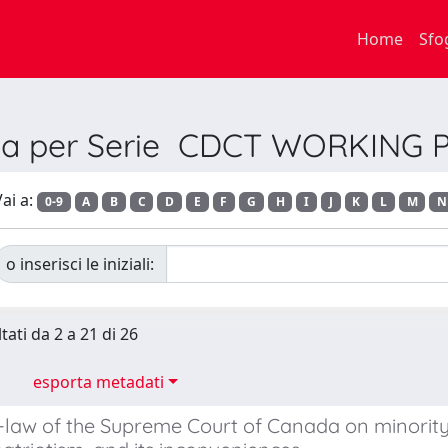
Home
Sfo
lia per Serie CDCT WORKING 
ai a:
0-9
A
B
C
D
E
F
G
H
I
J
K
L
M
N
o inserisci le iniziali:
tati da 2 a 21 di 26
esporta metadati
law of the Supreme Court of Canada on minority l