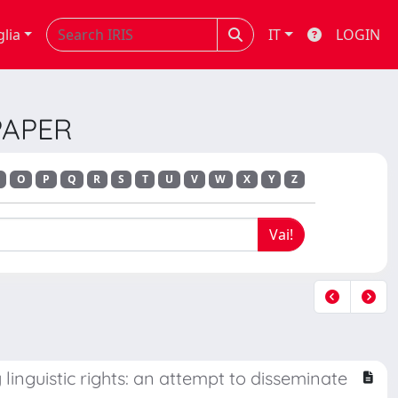
glia
IT
LOGIN
PAPER
O
P
Q
R
S
T
U
V
W
X
Y
Z
inguistic rights: an attempt to disseminate