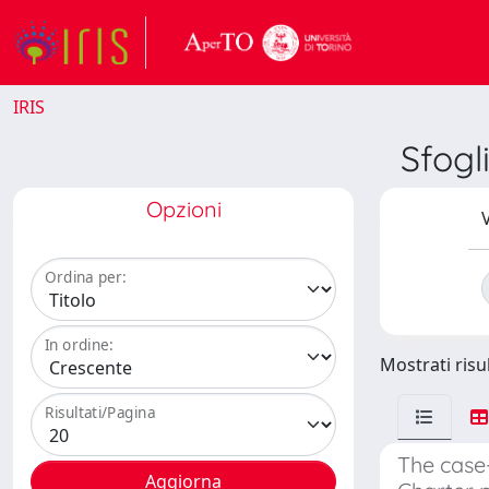
IRIS
Sfog
Opzioni
V
Ordina per:
In ordine:
Mostrati risul
Risultati/Pagina
The case-