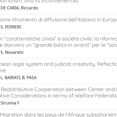
atriotism, and its inconveniences
 DE CARIA, Riccardo
o come strumento di diffusione dell’italiano in Eur
 S. FERRERI
on “caratteristiche cinesi” e società civile: la rifo
ce davvero un “grande balzo in avanti” per le “azi
S. Novaretti
ean legal system and judicial creativity. Reflect
ive
L. BAIRATI; B. PASA
 Redistributive Cooperation between Center and 
ive Considerations in terms of Welfare Federalis
 Strumia F
Migration dans les pays de l’Afrique subsaharienne