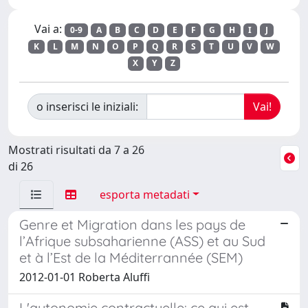
Vai a:
0-9
A
B
C
D
E
F
G
H
I
J
K
L
M
N
O
P
Q
R
S
T
U
V
W
X
Y
Z
o inserisci le iniziali:
Mostrati risultati da 7 a 26
di 26
esporta metadati
Genre et Migration dans les pays de
l’Afrique subsaharienne (ASS) et au Sud
et à l’Est de la Méditerrannée (SEM)
2012-01-01 Roberta Aluffi
L'autonomie contractuelle: ce qui est