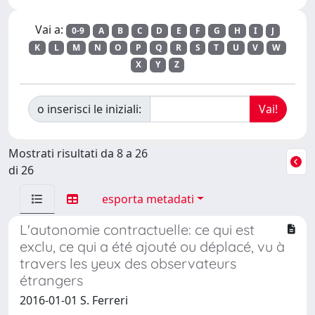
Vai a:
0-9
A
B
C
D
E
F
G
H
I
J
K
L
M
N
O
P
Q
R
S
T
U
V
W
X
Y
Z
o inserisci le iniziali:
Mostrati risultati da 8 a 26
di 26
esporta metadati
L'autonomie contractuelle: ce qui est
exclu, ce qui a été ajouté ou déplacé, vu à
travers les yeux des observateurs
étrangers
2016-01-01 S. Ferreri