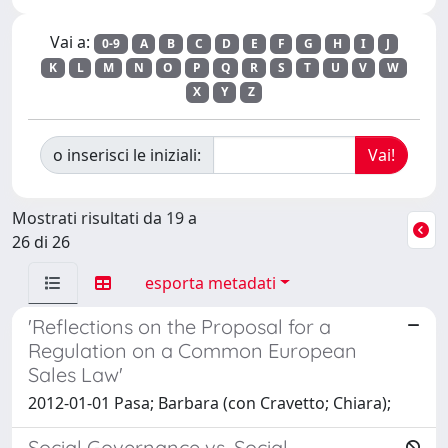
Vai a:
0-9
A
B
C
D
E
F
G
H
I
J
K
L
M
N
O
P
Q
R
S
T
U
V
W
X
Y
Z
o inserisci le iniziali:
Mostrati risultati da 19 a
26 di 26
esporta metadati
'Reflections on the Proposal for a
Regulation on a Common European
Sales Law'
2012-01-01 Pasa; Barbara (con Cravetto; Chiara);
Social Governance vs. Social