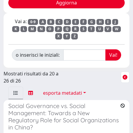
Vai a:
0-9
A
B
C
D
E
F
G
H
I
J
K
L
M
N
O
P
Q
R
S
T
U
V
W
X
Y
Z
o inserisci le iniziali:
Mostrati risultati da 20 a
26 di 26
esporta metadati
Social Governance vs. Social
Management: Towards a New
Regulatory Role for Social Organizations
in China?