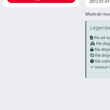
2012-01-01
Mostrati risul
Legenda
file ad 
file dis
file disp
file disp
file sot
nessun f