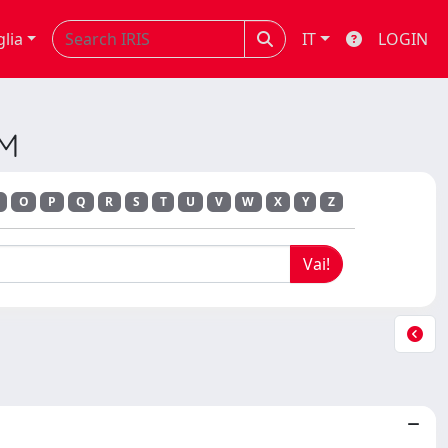
glia
IT
LOGIN
IM
O
P
Q
R
S
T
U
V
W
X
Y
Z