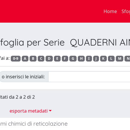
Home
Sfo
foglia per Serie QUADERNI A
ai a:
0-9
A
B
C
D
E
F
G
H
I
J
K
L
M
N
o inserisci le iniziali:
tati da 2 a 2 di 2
esporta metadati
i chimici di reticolazione