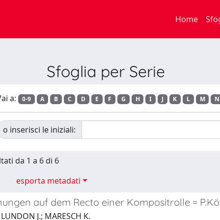
Home
Sfo
Sfoglia per Serie
ai a:
0-9
A
B
C
D
E
F
G
H
I
J
K
L
M
N
o inserisci le iniziali:
tati da 1 a 6 di 6
esporta metadati
nungen auf dem Recto einer Kompositrolle = P.Köl
 LUNDON J.; MARESCH K.