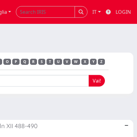
glia
IT
LOGIN
O
P
Q
R
S
T
U
V
W
X
Y
Z
n XII 488-490