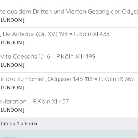
e aus dem Dritten und Vierten Gesang der Odysse
 LUNDON J.
, De Antidosi (Or. XV) 195 = P.Köln XI 435
 LUNDON J.
Vita Caesaris 1,1–6 = P.Köln XIII 499
 LUNDON J.
inora zu Homer, Odyssee 1.45-116 = P.Köln IX 362
 LUNDON J.
laration = P.Köln XI 457
 LUNDON J.
tati da 1 a 6 di 6