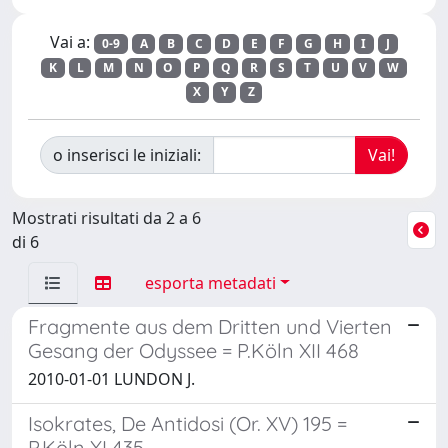
Vai a:
0-9
A
B
C
D
E
F
G
H
I
J
K
L
M
N
O
P
Q
R
S
T
U
V
W
X
Y
Z
o inserisci le iniziali:
Mostrati risultati da 2 a 6
di 6
esporta metadati
Fragmente aus dem Dritten und Vierten
Gesang der Odyssee = P.Köln XII 468
2010-01-01 LUNDON J.
Isokrates, De Antidosi (Or. XV) 195 =
P.Köln XI 435