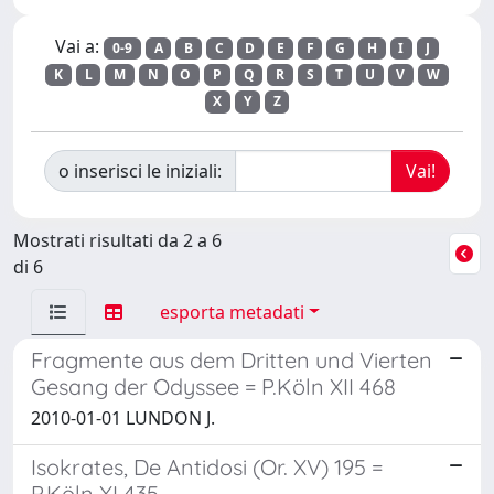
Vai a:
0-9
A
B
C
D
E
F
G
H
I
J
K
L
M
N
O
P
Q
R
S
T
U
V
W
X
Y
Z
o inserisci le iniziali:
Mostrati risultati da 2 a 6
di 6
esporta metadati
Fragmente aus dem Dritten und Vierten
Gesang der Odyssee = P.Köln XII 468
2010-01-01 LUNDON J.
Isokrates, De Antidosi (Or. XV) 195 =
P.Köln XI 435