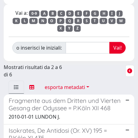
Vai a:
0-9
A
B
C
D
E
F
G
H
I
J
K
L
M
N
O
P
Q
R
S
T
U
V
W
X
Y
Z
o inserisci le iniziali:
Mostrati risultati da 2 a 6
di 6
esporta metadati
Fragmente aus dem Dritten und Vierten
Gesang der Odyssee = P.Köln XII 468
2010-01-01 LUNDON J.
Isokrates, De Antidosi (Or. XV) 195 =
P.Köln XI 435