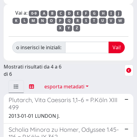
Vai a:
0-9
A
B
C
D
E
F
G
H
I
J
K
L
M
N
O
P
Q
R
S
T
U
V
W
X
Y
Z
o inserisci le iniziali:
Mostrati risultati da 4 a 6
di 6
esporta metadati
Plutarch, Vita Caesaris 1,1–6 = P.Köln XIII
499
2013-01-01 LUNDON J.
Scholia Minora zu Homer, Odyssee 1.45-
116 = P.Köln IX 362