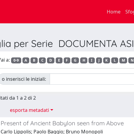
Home
Sfo
glia per Serie DOCUMENTA AS
ai a:
0-9
A
B
C
D
E
F
G
H
I
J
K
L
M
N
o inserisci le iniziali:
tati da 1 a 2 di 2
esporta metadati
 Present of Ancient Babylon seen from Above
 Carlo Lippolis; Paolo Baggio; Bruno Monopoli