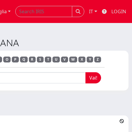
glia
IT
LOGIN
IANA
O
P
Q
R
S
T
U
V
W
X
Y
Z