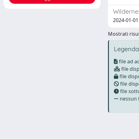
Wildernes
2024-01-01
Mostrati risul
Legenda
file ad 
file dis
file disp
file disp
file sot
nessun f