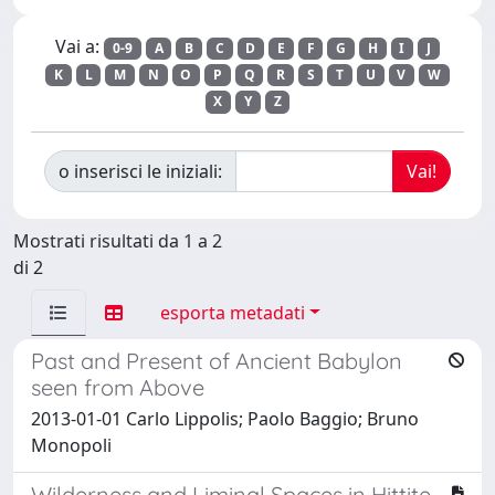
Vai a:
0-9
A
B
C
D
E
F
G
H
I
J
K
L
M
N
O
P
Q
R
S
T
U
V
W
X
Y
Z
o inserisci le iniziali:
Mostrati risultati da 1 a 2
di 2
esporta metadati
Past and Present of Ancient Babylon
seen from Above
2013-01-01 Carlo Lippolis; Paolo Baggio; Bruno
Monopoli
Wilderness and Liminal Spaces in Hittite