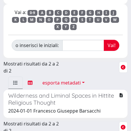
Vai a:
0-9
A
B
C
D
E
F
G
H
I
J
K
L
M
N
O
P
Q
R
S
T
U
V
W
X
Y
Z
o inserisci le iniziali:
Mostrati risultati da 2 a 2
di 2
esporta metadati
Wilderness and Liminal Spaces in Hittite
Religious Thought
2024-01-01 Francesco Giuseppe Barsacchi
Mostrati risultati da 2 a 2
di 2