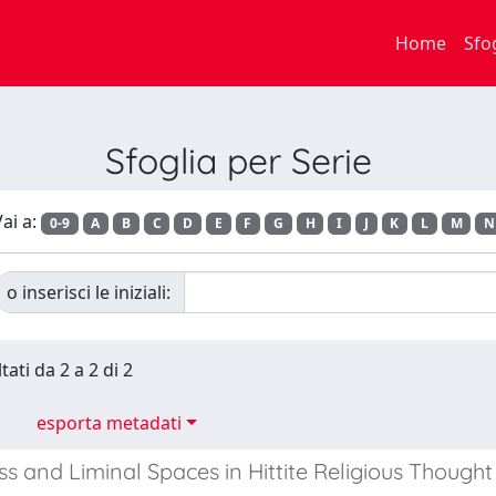
Home
Sfo
Sfoglia per Serie
ai a:
0-9
A
B
C
D
E
F
G
H
I
J
K
L
M
N
o inserisci le iniziali:
tati da 2 a 2 di 2
esporta metadati
s and Liminal Spaces in Hittite Religious Thought