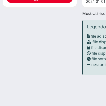
2024-01-01
Mostrati risul
Legenda
file ad 
file dis
file disp
file disp
file sot
nessun f