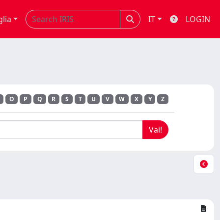
glia
IT
LOGIN
O
P
Q
R
S
T
U
V
W
X
Y
Z