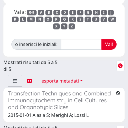
Vai a:
0-9
A
B
C
D
E
F
G
H
I
J
K
L
M
N
O
P
Q
R
S
T
U
V
W
X
Y
Z
o inserisci le iniziali:
Mostrati risultati da 5 a 5
di 5
esporta metadati
Transfection Techniques and Combined
Immunocytochemistry in Cell Cultures
and Organotypic Slices
2015-01-01 Alasia S; Merighi A; Lossi L
Mostrati risultati da 5 a 5