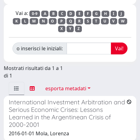
Vai a:
0-9
A
B
C
D
E
F
G
H
I
J
K
L
M
N
O
P
Q
R
S
T
U
V
W
X
Y
Z
o inserisci le iniziali:
Mostrati risultati da 1 a 1
di 1
esporta metadati
International Investment Arbitration and
Serious Economic Crises: Lessons
Learned in the Argentinean Crisis of
2000-2001
2016-01-01 Mola, Lorenza