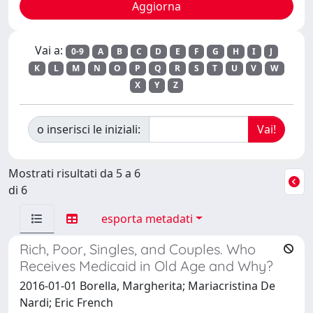
Vai a:
0-9
A
B
C
D
E
F
G
H
I
J
K
L
M
N
O
P
Q
R
S
T
U
V
W
X
Y
Z
o inserisci le iniziali:
Mostrati risultati da 5 a 6
di 6
esporta metadati
Rich, Poor, Singles, and Couples. Who
Receives Medicaid in Old Age and Why?
2016-01-01 Borella, Margherita; Mariacristina De
Nardi; Eric French