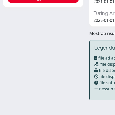
2021-01-01 
Turing A
2025-01-01 A
Mostrati risul
Legenda
file ad 
file dis
file disp
file disp
file sot
nessun f