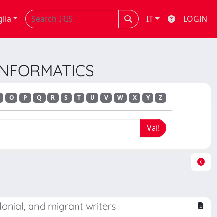
glia
IT
LOGIN
 INFORMATICS
O
P
Q
R
S
T
U
V
W
X
Y
Z
onial, and migrant writers