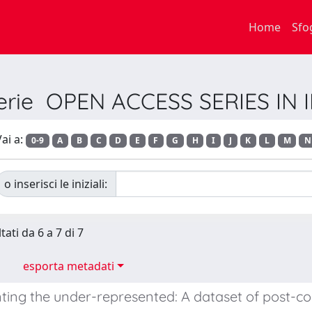
Home
Sfo
 Serie OPEN ACCESS SERIES IN
ai a:
0-9
A
B
C
D
E
F
G
H
I
J
K
L
M
N
o inserisci le iniziali:
tati da 6 a 7 di 7
esporta metadati
ing the under-represented: A dataset of post-col