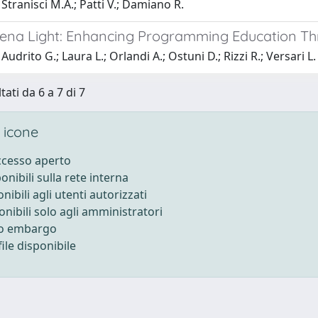
Stranisci M.A.; Patti V.; Damiano R.
rena Light: Enhancing Programming Education T
udrito G.; Laura L.; Orlandi A.; Ostuni D.; Rizzi R.; Versari L.
tati da 6 a 7 di 7
 icone
accesso aperto
ponibili sulla rete interna
onibili agli utenti autorizzati
onibili solo agli amministratori
to embargo
ile disponibile