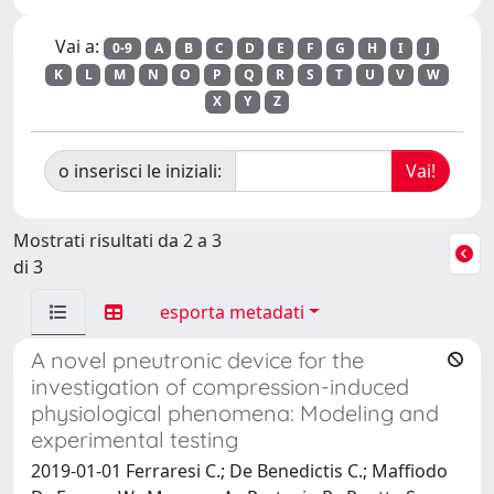
Vai a:
0-9
A
B
C
D
E
F
G
H
I
J
K
L
M
N
O
P
Q
R
S
T
U
V
W
X
Y
Z
o inserisci le iniziali:
Mostrati risultati da 2 a 3
di 3
esporta metadati
A novel pneutronic device for the
investigation of compression-induced
physiological phenomena: Modeling and
experimental testing
2019-01-01 Ferraresi C.; De Benedictis C.; Maffiodo