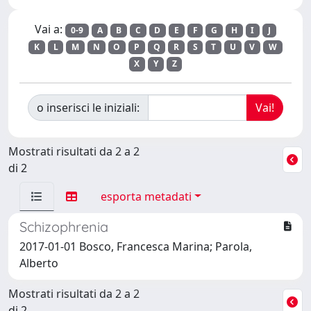
Vai a:
0-9
A
B
C
D
E
F
G
H
I
J
K
L
M
N
O
P
Q
R
S
T
U
V
W
X
Y
Z
o inserisci le iniziali:
Mostrati risultati da 2 a 2
di 2
esporta metadati
Schizophrenia
2017-01-01 Bosco, Francesca Marina; Parola,
Alberto
Mostrati risultati da 2 a 2
di 2