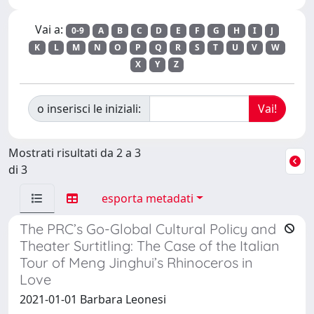
Vai a:
0-9
A
B
C
D
E
F
G
H
I
J
K
L
M
N
O
P
Q
R
S
T
U
V
W
X
Y
Z
o inserisci le iniziali:
Mostrati risultati da 2 a 3
di 3
esporta metadati
The PRC’s Go-Global Cultural Policy and
Theater Surtitling: The Case of the Italian
Tour of Meng Jinghui’s Rhinoceros in
Love
2021-01-01 Barbara Leonesi