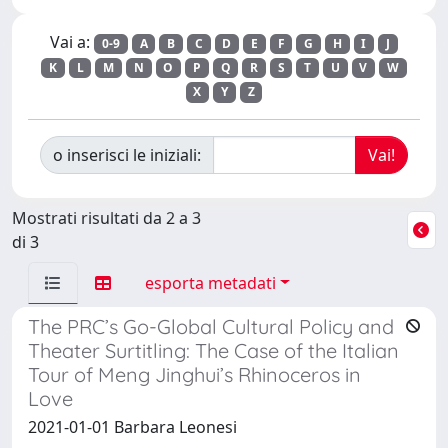
Vai a:
0-9
A
B
C
D
E
F
G
H
I
J
K
L
M
N
O
P
Q
R
S
T
U
V
W
X
Y
Z
o inserisci le iniziali:
Mostrati risultati da 2 a 3
di 3
esporta metadati
The PRC’s Go-Global Cultural Policy and
Theater Surtitling: The Case of the Italian
Tour of Meng Jinghui’s Rhinoceros in
Love
2021-01-01 Barbara Leonesi